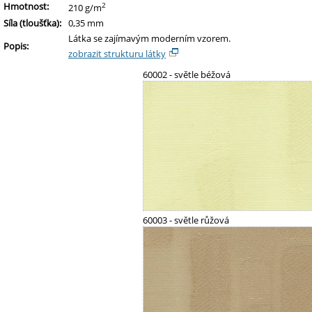
Hmotnost:
2
210 g/m
Síla (tloušťka):
0,35 mm
Látka se zajímavým moderním vzorem.
Popis:
zobrazit strukturu látky
60002 - světle béžová
60003 - světle růžová