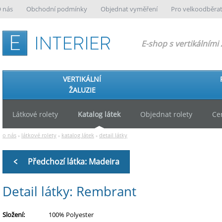
 nás
Obchodní podmínky
Objednat vyměření
Pro velkoodběra
E-shop s vertikálními 
e-interier.cz
VERTIKÁLNÍ
ŽALUZIE
Látkové rolety
Katalog látek
Objednat rolety
Ce
o nás
látkové rolety
katalog látek
detail látky
»
»
»
Předchozí látka: Madeira
Detail látky: Rembrant
Složení:
100% Polyester