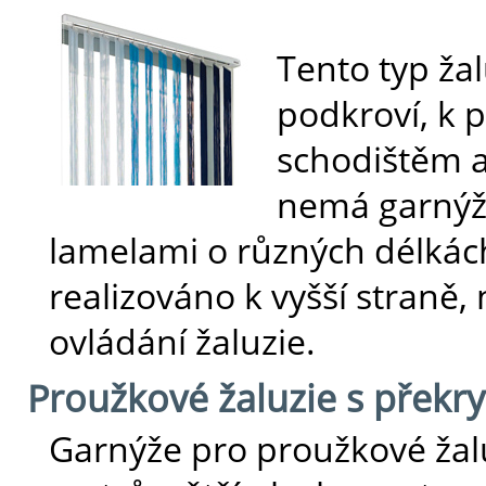
Tento typ ža
podkroví, k 
schodištěm a
nemá garnýž
lamelami o různých délkác
realizováno k vyšší straně,
ovládání žaluzie.
Proužkové žaluzie s překr
Garnýže pro proužkové žalu