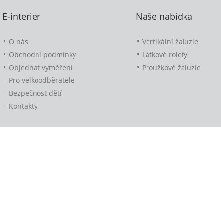
E-interier
Naše nabídka
O nás
Vertikální žaluzie
Obchodní podmínky
Látkové rolety
Objednat vyměření
Proužkové žaluzie
Pro velkoodběratele
Bezpečnost dětí
Kontakty