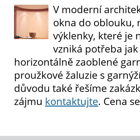
V moderní architek
okna do oblouku, 
výklenky, které je 
vzniká potřeba jak 
horizontálně zaoblené gar
proužkové žaluzie s garnýž
důvodu také řešíme zakázky
zájmu
kontaktujte
. Cena s